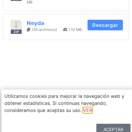
MB
Neyda
Descargar
134 archivo(s)
1.10 MB
Cookieak erabiltzen ditugu web arakatzea hobetzeko
Utilizamos cookies para mejorar la navegación web y
eta estatistikak lortzeko. Nabigatzen jarraitzen baduzu,
obtener estadísticas. Si continuas navegando,
haien erabilera onartzen duzula uste dugu.
consideramos que aceptas su uso.
VER
IKUSI
ACEPTAR
ADOS